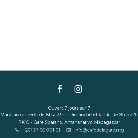
Ouvert 7 jours sur 7
Mardi au samedi : de 8h à 23h • Dimanche et lundi : de 8h à 22h
PK O - Gare Soarano, Antananarivo Madagascar
​+261 37 05 001 01
info@cafedelagare.mg